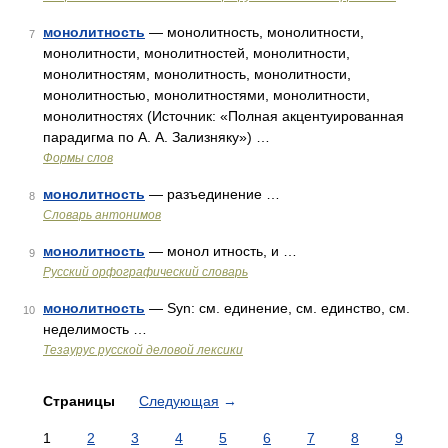
монолитность
— монолитность, монолитности,
7
монолитности, монолитностей, монолитности,
монолитностям, монолитность, монолитности,
монолитностью, монолитностями, монолитности,
монолитностях (Источник: «Полная акцентуированная
парадигма по А. А. Зализняку») …
Формы слов
монолитность
— разъединение …
8
Словарь антонимов
монолитность
— монол итность, и …
9
Русский орфографический словарь
монолитность
— Syn: см. единение, см. единство, см.
10
неделимость …
Тезаурус русской деловой лексики
Страницы
Следующая
→
1
2
3
4
5
6
7
8
9