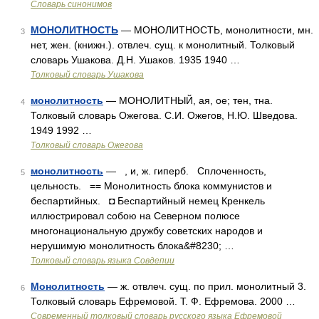
Словарь синонимов
МОНОЛИТНОСТЬ
— МОНОЛИТНОСТЬ, монолитности, мн.
3
нет, жен. (книжн.). отвлеч. сущ. к монолитный. Толковый
словарь Ушакова. Д.Н. Ушаков. 1935 1940 …
Толковый словарь Ушакова
монолитность
— МОНОЛИТНЫЙ, ая, ое; тен, тна.
4
Толковый словарь Ожегова. С.И. Ожегов, Н.Ю. Шведова.
1949 1992 …
Толковый словарь Ожегова
монолитность
— , и, ж. гиперб. Сплоченность,
5
цельность. == Монолитность блока коммунистов и
беспартийных. ◘ Беспартийный немец Кренкель
иллюстрировал собою на Северном полюсе
многонациональную дружбу советских народов и
нерушимую монолитность блока&#8230; …
Толковый словарь языка Совдепии
Монолитность
— ж. отвлеч. сущ. по прил. монолитный 3.
6
Толковый словарь Ефремовой. Т. Ф. Ефремова. 2000 …
Современный толковый словарь русского языка Ефремовой