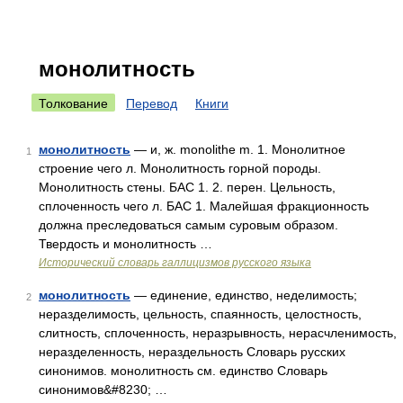
монолитность
Толкование
Перевод
Книги
монолитность
— и, ж. monolithe m. 1. Монолитное
1
строение чего л. Монолитность горной породы.
Монолитность стены. БАС 1. 2. перен. Цельность,
сплоченность чего л. БАС 1. Малейшая фракционность
должна преследоваться самым суровым образом.
Твердость и монолитность …
Исторический словарь галлицизмов русского языка
монолитность
— единение, единство, неделимость;
2
неразделимость, цельность, спаянность, целостность,
слитность, сплоченность, неразрывность, нерасчленимость,
неразделенность, нераздельность Словарь русских
синонимов. монолитность см. единство Словарь
синонимов&#8230; …